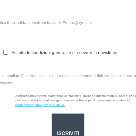
dica il tuo indirizzo email per iscriverti. Es. abc@xyz.com
Accetto le condizioni generali e di ricevere le newsletter
oi annullare l'iscrizione in qualsiasi momento utilizzando il link incluso nella nostra
wsletter.
Utilizziamo Brevo come piattaforma di marketing. Inviando questo modulo, accetti che i
dati personali da te forniti vengano trasferiti a Brevo per il trattamento in conformità
all’Informativa sulla privacy di Brevo.
ISCRIVITI