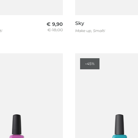
Sky
€
9,90
€
18,00
ti
Make up
,
Smalti
Il
Il
prezzo
prezzo
originale
attuale
-
45%
era:
è:
€ 18,00.
€ 9,90.