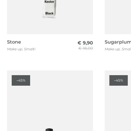
Stone
Sugarplu
€
9,90
€
18,00
Make up
,
Smalti
Make up
,
Smal
Il
Il
prezzo
prezzo
originale
attuale
-
-
45%
45%
era:
è:
€ 18,00.
€ 9,90.