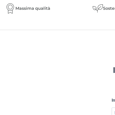
Massima qualità
Soste
I