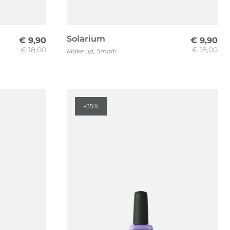
Solarium
€
9,90
€
9,90
€
18,00
€
18,00
Make up
,
Smalti
Il
Il
Il
Il
prezzo
prezzo
prezzo
prezzo
originale
attuale
originale
attuale
-
35%
era:
è:
era:
è:
€ 18,00.
€ 9,90.
€ 18,00.
€ 9,90.