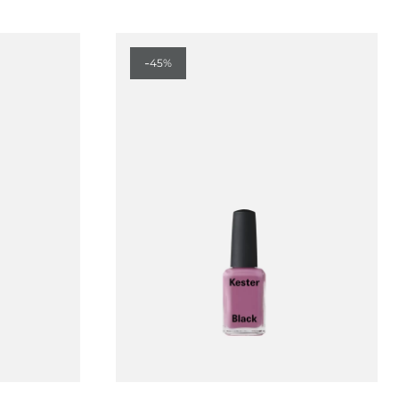
-
45%