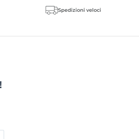
Spedizioni veloci
!