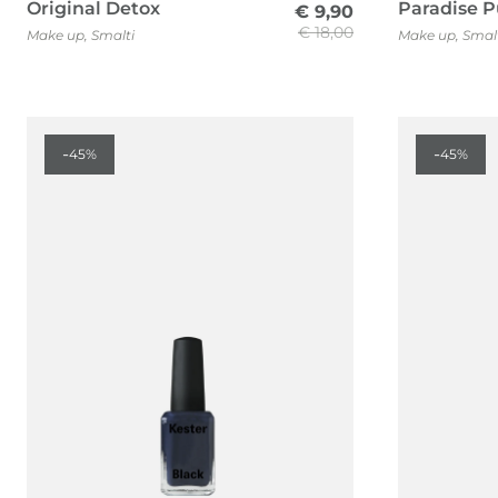
Original Detox
Paradise 
€
9,90
€
18,00
Make up
,
Smalti
Make up
,
Smal
Il
Il
prezzo
prezzo
originale
attuale
-
-
45%
45%
era:
è:
€ 18,00.
€ 9,90.