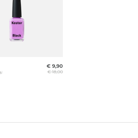
€
9,90
€
18,00
ti
Il
Il
prezzo
prezzo
originale
attuale
era:
è:
€ 18,00.
€ 9,90.