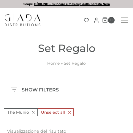
Salta
pri
BÖRLIND – Skincare e Makeup dalla Foresta Nera
al
contenuto
0
Set Regalo
Home
»
Set Regalo
SHOW FILTERS
The Munio
Unselect all
Visualizzazione del risultato