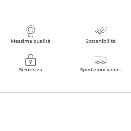
prezzo
prezzo
originale
attuale
era:
è:
€ 80,00.
€ 56,00.
Massima qualità
Sostenibilità
Sicurezza
Spedizioni veloci