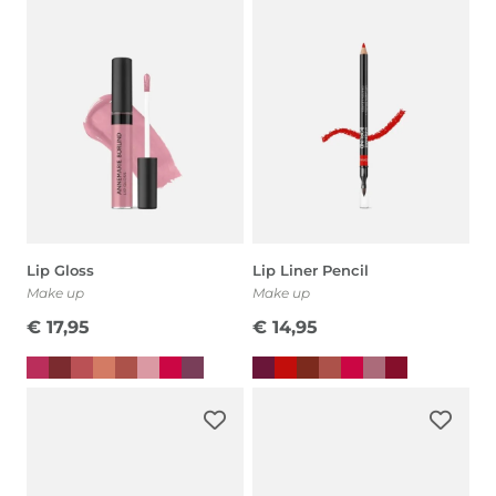
€ 28,00.
€ 8,40.
Lip Gloss
Lip Liner Pencil
Make up
Make up
€
17,95
€
14,95