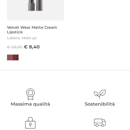
Velvet Wear Matte Cream
Lipstick
Labbra
,
Make up
Il
Il
€
8,40
€
28,00
prezzo
prezzo
originale
attuale
era:
è:
€ 28,00.
€ 8,40.
Massima qualità
Sostenibilità