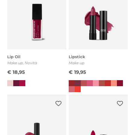
Lip Oil
Lipstick
Make up
,
Novità
Make up
€
18,95
€
19,95