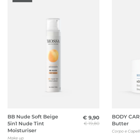
BB Nude Soft Beige
BODY CAR
€
9,90
5in1 Nude Tint
€
19,80
Butter
Moisturiser
Corpo e Capell
Il
Il
Make up