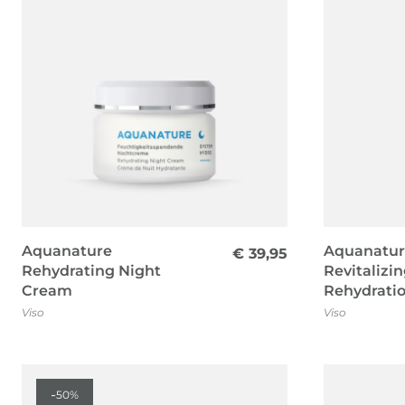
Aquanature
Aquanatur
€
39,95
Rehydrating Night
Revitalizi
Cream
Rehydrati
Viso
Viso
-
50%