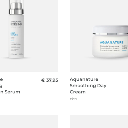
e
Aquanature
€
37,95
ng
Smoothing Day
on Serum
Cream
Viso