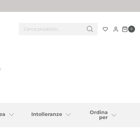
Ricerca
prodotti
0
o
Ordina
ea
Intolleranze
per