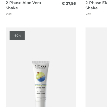
2-Phase Aloe Vera
2-Phase El
€
27,95
Shake
Shake
Viso
Viso
-
30%