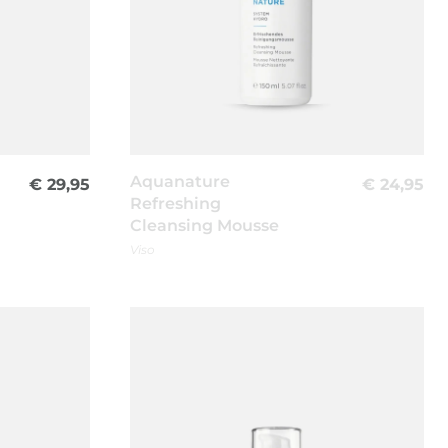
Aquanature
€
29,95
€
24,95
Refreshing
Cleansing Mousse
Viso