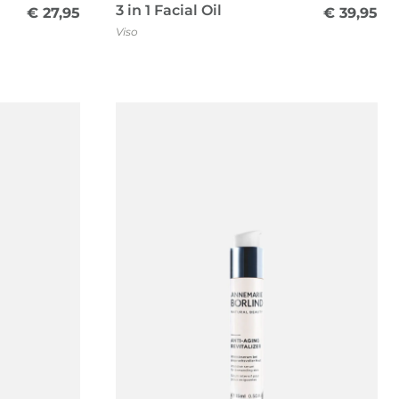
3 in 1 Facial Oil
€
27,95
€
39,95
Viso