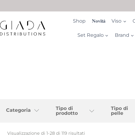
Salta
al
contenuto
Shop
𝐍𝐨𝐯𝐢𝐭𝐚̀
Viso
Set Regalo
Brand
Tipo di
Tipo di
Categoria
prodotto
pelle
Visualizzazione di 1-28 di 119 risultati