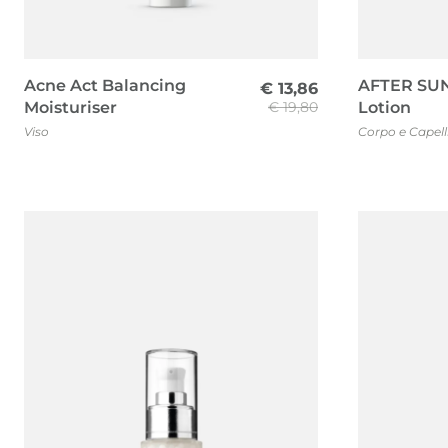
Acne Act Balancing
AFTER SUN
€
13,86
Moisturiser
€
19,80
Lotion
Viso
Corpo e Capell
Il
Il
prezzo
prezzo
originale
attuale
era:
è:
€ 19,80.
€ 13,86.