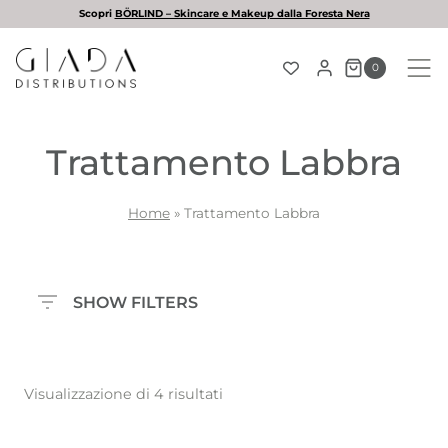
Salta
a
L'estate è arrivata! Scopri la nostra selezione di solar
al
contenuto
0
Trattamento Labbra
Home
»
Trattamento Labbra
SHOW FILTERS
Visualizzazione di 4 risultati