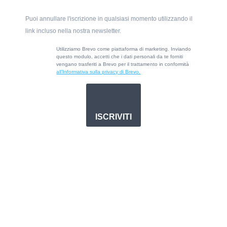
Puoi annullare l'iscrizione in qualsiasi momento utilizzando il
link incluso nella nostra newsletter.
Utilizziamo Brevo come piattaforma di marketing. Inviando
questo modulo, accetti che i dati personali da te forniti
vengano trasferiti a Brevo per il trattamento in conformità
all’Informativa sulla privacy di Brevo.
ISCRIVITI