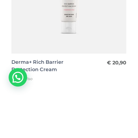
Derma+ Rich Barrier
0
€
20,90
Protection Cream
C
Corpo
,
Viso
Guarda tutti i best Seller