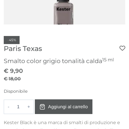
-
45%
Paris Texas
15 ml
Smalto color grigio tonalità calda
€
9,90
€
18,00
Il
Il
Disponibile
prezzo
prezzo
originale
attuale
Aggiungi al carrello
era:
è:
Paris
€ 18,00.
€ 9,90.
Texas
Kester Black è una marca di smalti di produzione e
quantità