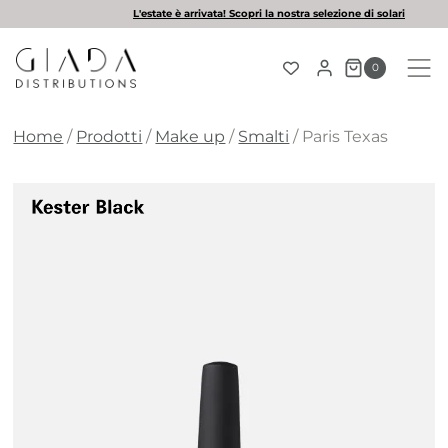
Salta
L'estate è arrivata! Scopri la nostra selezione di solari
al
contenuto
0
Home
/
Prodotti
/
Make up
/
Smalti
/
Paris Texas