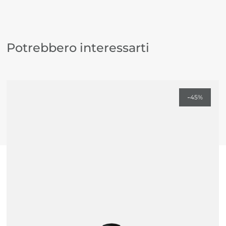
offrire solo il meglio. Tutti i prodotti sono certificati
Cruelty Free, Cruelty Free International, Australian
Made, Vegan Society e Halal, rispecchiando così gli
Potrebbero interessarti
standard più elevati di etica e sostenibilità.
I prodotti Kester Black quindi sono cruelty-free e
vegan-friendly, offrendo una bellezza consapevole e
rispettosa degli animali.
-
45%