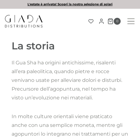
Salta
Spedizione
gratuita
con un ordine minimo di € 50
al
contenuto
0
La storia
Il Gua Sha ha origini antichissime, risalenti
all’era paleolitica, quando pietre e rocce
venivano usate per alleviare dolori e disturbi.
Precursore dell’agopuntura, nel tempo ha
visto un’evoluzione nei materiali.
In molte culture orientali viene praticato
anche con una semplice moneta, mentre gli
agopuntori lo integrano nei trattamenti per un