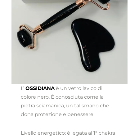
L’
OSSIDIANA
è un vetro lavico di
colore nero. È conosciuta come la
pietra sciamanica, un talismano che
dona protezione e benessere.
Livello energetico: è legata al 1° chakra