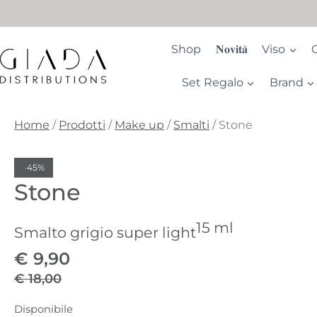
Salta
al
contenuto
Shop
𝐍𝐨𝐯𝐢𝐭𝐚̀
Viso
Set Regalo
Brand
Home
/
Prodotti
/
Make up
/
Smalti
/
Stone
-
45%
Stone
15 ml
Smalto grigio super light
€
9,90
€
18,00
Il
Il
Disponibile
prezzo
prezzo