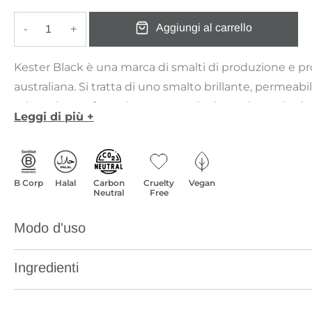
originale
attuale
Aggiungi al carrello
era:
è:
Stone
€ 18,00.
€ 9,90.
quantità
Kester Black è una marca di smalti di produzione e pr
australiana. Si tratta di uno smalto brillante, permeabil
scheggiatura, formulato seguendo rigorosi standard di
Leggi di più +
sicurezza.
La sua formulazione 10-Free è un punto di forza: non 
toluene, DBP, formaldeide, resina di formaldeide, canfo
parabeni, profumi, ftalati, né ingredienti testati o deriv
B Corp
Halal
Carbon
Cruelty
Vegan
Neutral
Free
Inoltre, Kester Black non utilizza ingredienti come Eth
trifenilfosfato o xilene.
Modo d'uso
La linea di prodotti Kester Black è priva di olio di Palm
solfati e petrolchimici, offrendo una scelta più sana e 
Ingredienti
gli amanti della bellezza.