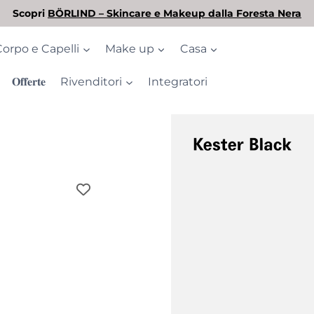
L'estate è arrivata! Scopri la nostra selezione di solari
Corpo e Capelli
Make up
Casa
𝐎𝐟𝐟𝐞𝐫𝐭𝐞
Rivenditori
Integratori