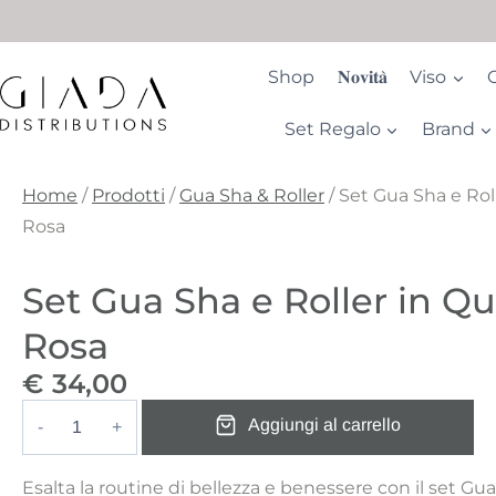
Salta
al
contenuto
Shop
𝐍𝐨𝐯𝐢𝐭𝐚̀
Viso
Set Regalo
Brand
Home
/
Prodotti
/
Gua Sha & Roller
/
Set Gua Sha e Rol
Rosa
Set Gua Sha e Roller in Q
Rosa
€
34,00
Aggiungi al carrello
Set
Gua
Esalta la routine di bellezza e benessere con il set Gu