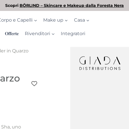
L'estate è arrivata! Scopri la nostra selezione di solari
Corpo e Capelli
Make up
Casa
𝐎𝐟𝐟𝐞𝐫𝐭𝐞
Rivenditori
Integratori
ler in Quarzo
uarzo
a Sha, uno