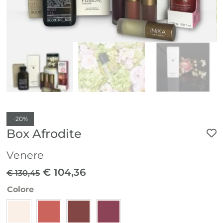
-
20%
Box Afrodite
Venere
Il
Il
€
104,36
€
130,45
prezzo
prezzo
Colore
originale
attuale
era:
è: