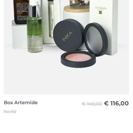
Il
Il
Box Artemide
€
116,00
€
145,00
prezzo
p
Novità
originale
a
era:
è