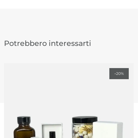
Olio Corpo Lenitivo
Mini Wax Melts alla Rosa
Rose Blossom Vital Care
Inika Organic Tinted Lip Oil
in varie colorazioni
Potrebbero interessarti
I prodotti selezionati accompagnano questo
archetipo con rituali di self-care, texture avvolgenti,
profumi seducenti e dettagli pensati per stimolare i
-
20%
sensi e risvegliare il piacere del quotidiano. È una
box che invita a rallentare, ad ascoltarsi e a riscoprire
la bellezza come esperienza sensoriale e profonda,
proprio come insegna Afrodite.
·
Per scoprire descrizione dettagliata e modalità
d’uso di ogni prodotto, clicca sul nome del
prodotto nell’elenco qui sopra ·