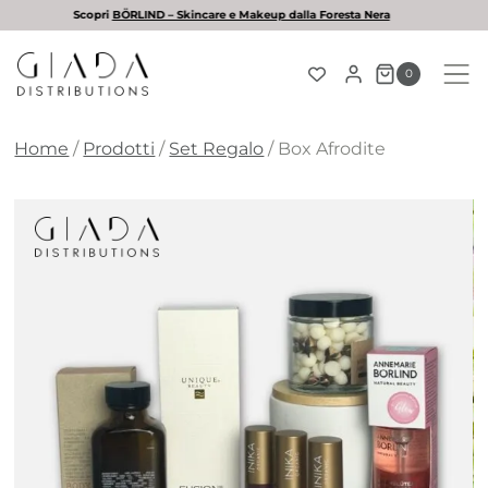
Salta
L'estate è arrivata! Scopri la nostra selezione di solari
al
contenuto
0
Home
/
Prodotti
/
Set Regalo
/
Box Afrodite