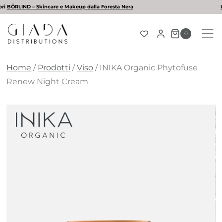
Salta
L'estate è arrivata! Scopri la nostra selezione di solari
al
contenuto
0
Home
/
Prodotti
/
Viso
/
INIKA Organic Phytofuse
Renew Night Cream