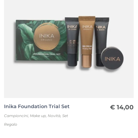
+27% di idratazione in soli 7 giorni*
*Studio indipendente condotto su 30 donne di età
compresa tra 25 e 60 anni dopo 28 giorni di utilizzo
del prodotto.
Inika Foundation Trial Set
€
14,00
Campioncini
,
Make up
,
Novità
,
Set
Regalo