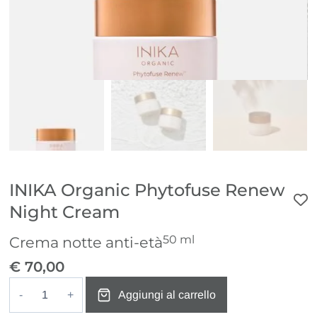
INIKA Organic Phytofuse Renew
Night Cream
50 ml
Crema notte anti-età
€
70,00
Aggiungi al carrello
INIKA