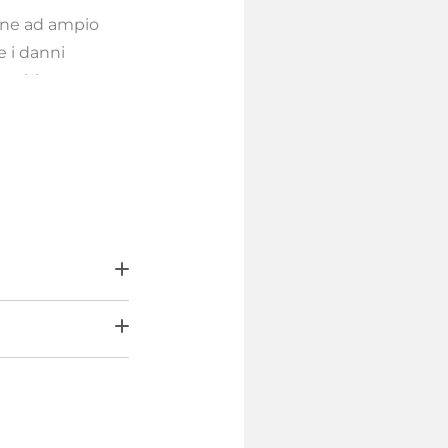
one ad ampio
e i danni
invecchiamento
esta protezione
’elasticità e
do un aspetto