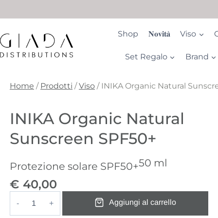
Salta
al
contenuto
Shop
𝐍𝐨𝐯𝐢𝐭𝐚̀
Viso
Set Regalo
Brand
Home
/
Prodotti
/
Viso
/
INIKA Organic Natural Sunsc
INIKA Organic Natural
Sunscreen SPF50+
50 ml
Protezione solare SPF50+
€
40,00
Aggiungi al carrello
INIKA