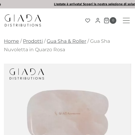
Salta
L'estate è arrivata! Scopri la nostra selezione di solari
al
contenuto
0
Home
/
Prodotti
/
Gua Sha & Roller
/
Gua Sha
Nuvoletta in Quarzo Rosa