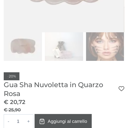
-
20%
Gua Sha Nuvoletta in Quarzo
Rosa
€
20,72
€
25,90
Il
Il
Aggiungi al carrello
prezzo
prezzo
Gua