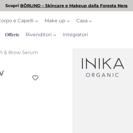
L'estate è arrivata! Scopri la nostra selezione di solari
Corpo e Capelli
Make up
Casa
𝐎𝐟𝐟𝐞𝐫𝐭𝐞
Rivenditori
Integratori
sh & Brow Serum
w