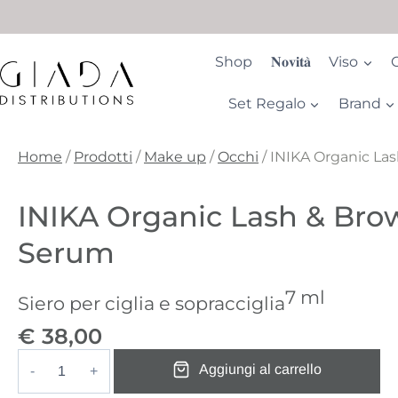
Salta
al
contenuto
Shop
𝐍𝐨𝐯𝐢𝐭𝐚̀
Viso
Set Regalo
Brand
Home
/
Prodotti
/
Make up
/
Occhi
/
INIKA Organic La
INIKA Organic Lash & Bro
Serum
7 ml
Siero per ciglia e sopracciglia
€
38,00
Aggiungi al carrello
INIKA