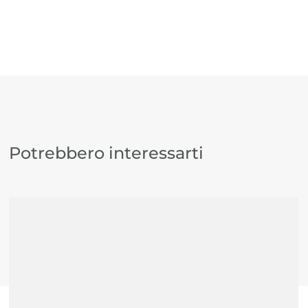
vitalità al viso, lasciando la pelle morbida e nutrita.
Racchiuso in un pack sostenibile in alluminio
riciclabile, questo fondotinta naturale combina i
benefici di antiossidanti, vitamine e minerali per una
pelle radiosa, sana e naturalmente bella.
Potrebbero interessarti