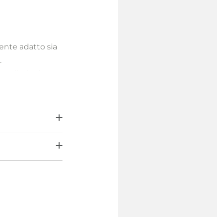
mente adatto sia
.
rali, che lo
i tipi di pelle.