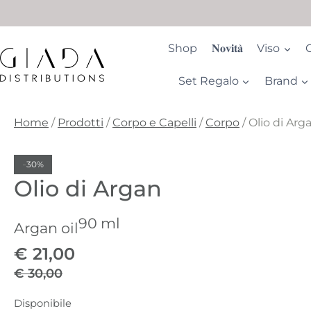
Salta
al
contenuto
Shop
𝐍𝐨𝐯𝐢𝐭𝐚̀
Viso
Set Regalo
Brand
Home
/
Prodotti
/
Corpo e Capelli
/
Corpo
/
Olio di Arg
-
30%
Olio di Argan
90 ml
Argan oil
€
21,00
€
30,00
Il
Il
Disponibile
prezzo
prezzo