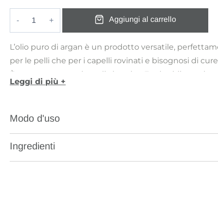
originale
attuale
Aggiungi al carrello
era:
è:
Olio
€ 30,00.
€ 21,00.
di
L’olio puro di argan è un prodotto versatile, perfetta
Argan
per le pelli che per i capelli rovinati e bisognosi di cure
quantità
È estremamente ricco di vitamina E ed acidi grassi natu
Leggi di più +
rendono eccellente per idratare la pelle ed i capelli.
L’olio di argan è un olio semisecco, consigliato per tutti 
Modo d'uso
Ingredienti