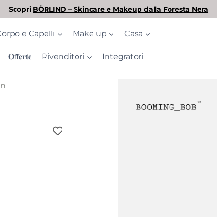
L'estate è arrivata! Scopri la nostra selezione di solari
Corpo e Capelli
Make up
Casa
𝐎𝐟𝐟𝐞𝐫𝐭𝐞
Rivenditori
Integratori
an