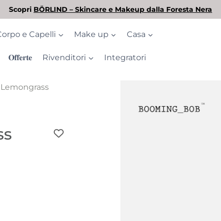
L'estate è arrivata! Scopri la nostra selezione di solari
Corpo e Capelli
Make up
Casa
𝐎𝐟𝐟𝐞𝐫𝐭𝐞
Rivenditori
Integratori
e Lemongrass
ss