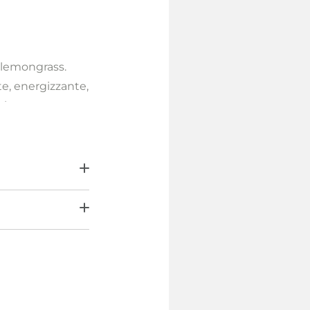
l lemongrass.
te, energizzante,
alma,
 del cuoio
e proprietà