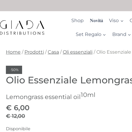
Salta
al
contenuto
Shop
𝐍𝐨𝐯𝐢𝐭𝐚̀
Viso
Set Regalo
Brand
Home
/
Prodotti
/
Casa
/
Oli essenziali
/
Olio Essenzial
-
50%
Olio Essenziale Lemongra
10ml
Lemongrass essential oil
€
6,00
€
12,00
Il
Il
Disponibile
prezzo
prezzo