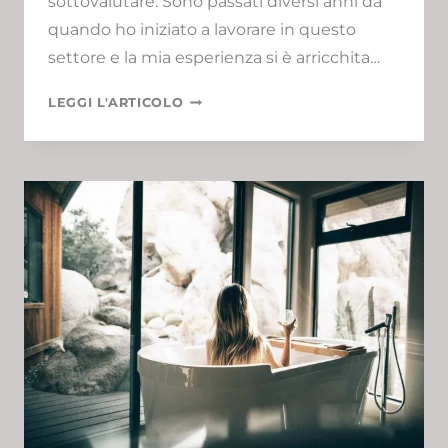
sottovalutare. Sono passati diversi anni da
quando ho iniziato a lavorare in questo
settore e la mia esperienza si è arricchita…
IL
LEGGI L'ARTICOLO
MIO
BEAUTY
PLANNING
PARTE
1