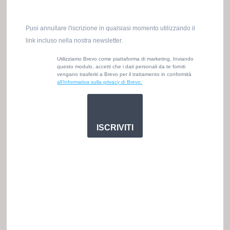
Puoi annullare l'iscrizione in qualsiasi momento utilizzando il
link incluso nella nostra newsletter.
Utilizziamo Brevo come piattaforma di marketing. Inviando
questo modulo, accetti che i dati personali da te forniti
vengano trasferiti a Brevo per il trattamento in conformità
all’Informativa sulla privacy di Brevo.
ISCRIVITI