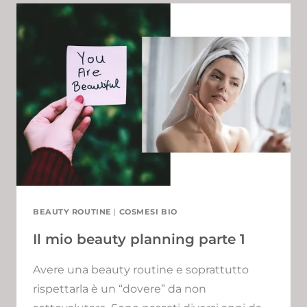
PLANNING
PARTE
2
BEAUTY ROUTINE
|
COSMESI BIO
Il mio beauty planning parte 1
Avere una beauty routine e soprattutto
rispettarla è un “dovere” da non