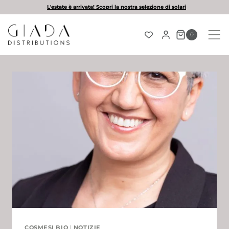
Salta
L'estate è arrivata! Scopri la nostra selezione di solari
al
contenuto
0
COSMESI BIO
|
NOTIZIE