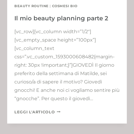
BEAUTY ROUTINE
|
COSMESI BIO
Il mio beauty planning parte 2
[vc_row][vc_column width=”1/2″]
[vc_empty_space height=”100px”]
[vc_column_text
css=”.vc_custom_1593000608482{margin-
right: 30px !important;}”]GIOVEDÌ Il giorno
preferito della settimana di Matilde, sei
curioso/a di sapere il motivo? Giovedì
gnocchi! E anche noi ci vogliamo sentire più
“gnocche”. Per questo il giovedì…
IL
LEGGI L'ARTICOLO
MIO
BEAUTY