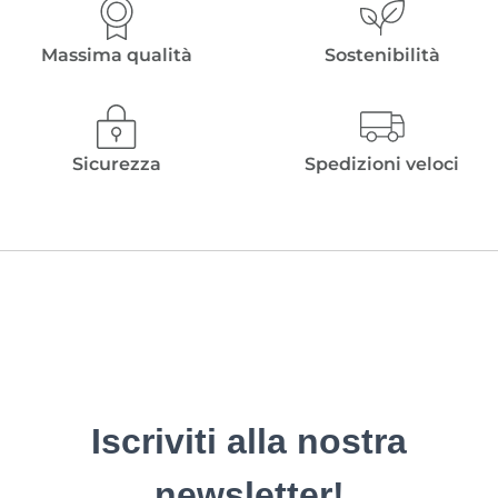
€ 20,00.
€ 13,00.
€ 12,00.
€ 6,00.
Massima qualità
Sostenibilità
Sicurezza
Spedizioni veloci
Iscriviti alla nostra
newsletter!