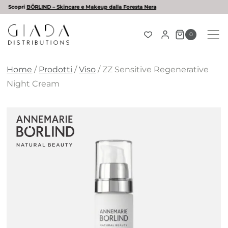
Salta
L'estate è arrivata! Scopri la nostra selezione di solari
al
contenuto
0
Home
/
Prodotti
/
Viso
/
ZZ Sensitive Regenerative
Night Cream