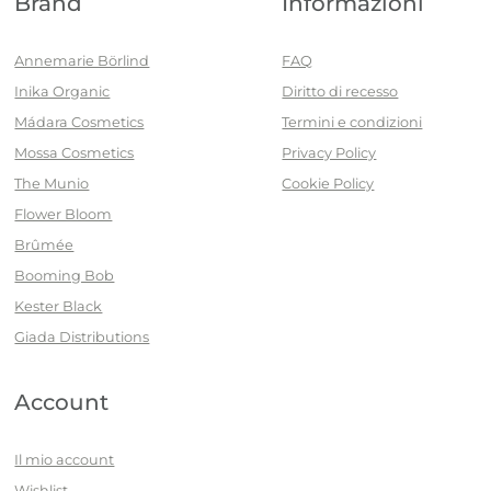
Brand
Informazioni
Annemarie Börlind
FAQ
Inika Organic
Diritto di recesso
Mádara Cosmetics
Termini e condizioni
Mossa Cosmetics
Privacy Policy
The Munio
Cookie Policy
Flower Bloom
Brûmée
Booming Bob
Kester Black
Giada Distributions
Account
Il mio account
Wishlist