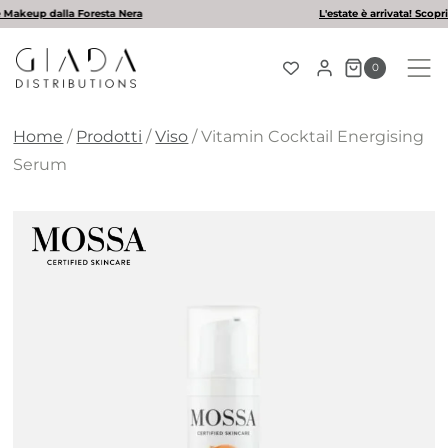
Salta
L'estate è arrivata! Scopri la nostra selezione di solari
al
contenuto
0
Home
/
Prodotti
/
Viso
/
Vitamin Cocktail Energising
Serum