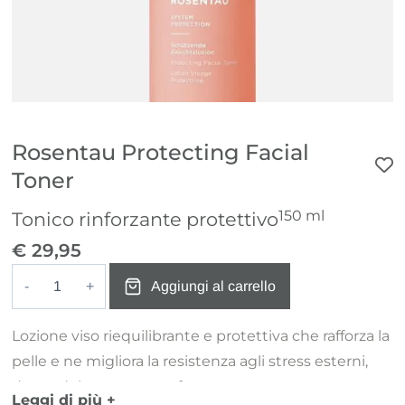
Rosentau Protecting Facial
Toner
150 ml
Tonico rinforzante protettivo
€
29,95
Aggiungi al carrello
Rosentau
Protecting
Lozione viso riequilibrante e protettiva che rafforza la
Facial
pelle e ne migliora la resistenza agli stress esterni,
Toner
donandole un aspetto fresco e setoso.
quantità
Leggi di più +