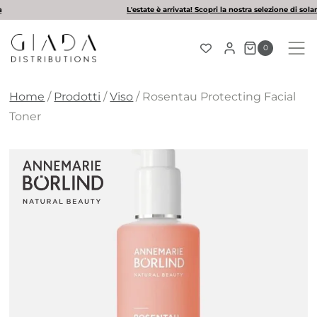
Salta
L'estate è arrivata! Scopri la nostra selezione di solari
al
contenuto
0
Home
/
Prodotti
/
Viso
/
Rosentau Protecting Facial
Toner