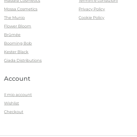
Mádara Cosmetics
Termini e condizioni
Mossa Cosmetics
Privacy Policy
The Munio
Cookie Policy
Flower Bloom
Brûmée
Booming Bob
Kester Black
Giada Distributions
Account
Il mio account
Wishlist
Checkout