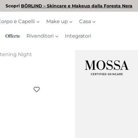
L'estate è arrivata! Scopri la nostra selezione di solari
Corpo e Capelli
Make up
Casa
𝐎𝐟𝐟𝐞𝐫𝐭𝐞
Rivenditori
Integratori
htening Night