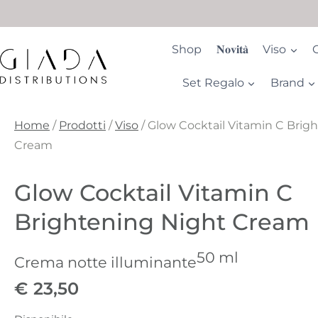
Salta
al
contenuto
Shop
𝐍𝐨𝐯𝐢𝐭𝐚̀
Viso
Set Regalo
Brand
Home
/
Prodotti
/
Viso
/
Glow Cocktail Vitamin C Brig
Cream
Glow Cocktail Vitamin C
Brightening Night Cream
50 ml
Crema notte illuminante
€
23,50