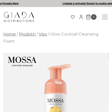
Salta
L'estate è arrivata! Scopri la nostra selezione di solari
al
contenuto
0
Home
/
Prodotti
/
Viso
/
Glow Cocktail Cleansing
Foam