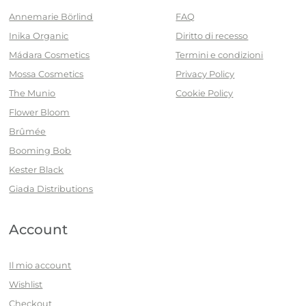
Annemarie Börlind
FAQ
Inika Organic
Diritto di recesso
Mádara Cosmetics
Termini e condizioni
Mossa Cosmetics
Privacy Policy
The Munio
Cookie Policy
Flower Bloom
Brûmée
Booming Bob
Kester Black
Giada Distributions
Account
Il mio account
Wishlist
Checkout