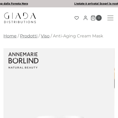
Salta
L'estate è arrivata! Scopri la nostra selezione di solari
al
contenuto
0
Home
/
Prodotti
/
Viso
/
Anti-Aging Cream Mask