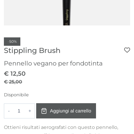
-
50%
Stippling Brush
Pennello vegano per fondotinta
€
12,50
€
25,00
Il
Il
Disponibile
prezzo
prezzo
originale
attuale
Aggiungi al carrello
era:
è:
Stippling
€ 25,00.
€ 12,50.
Brush
Ottieni risultati aerografati con questo pennello,
quantità