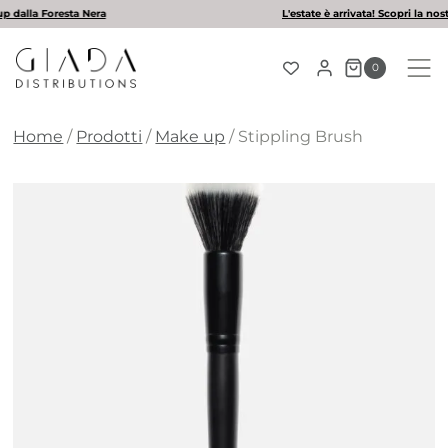
Salta
L'estate è arrivata! Scopri la nostra selezione di solari
al
contenuto
0
Home
/
Prodotti
/
Make up
/
Stippling Brush