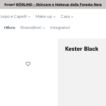
L'estate è arrivata! Scopri la nostra selezione di solari
Corpo e Capelli
Make up
Casa
𝐎𝐟𝐟𝐞𝐫𝐭𝐞
Rivenditori
Integratori