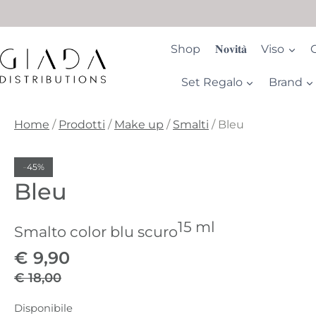
Salta
al
contenuto
Shop
𝐍𝐨𝐯𝐢𝐭𝐚̀
Viso
Set Regalo
Brand
Home
/
Prodotti
/
Make up
/
Smalti
/
Bleu
-
45%
Bleu
15 ml
Smalto color blu scuro
€
9,90
€
18,00
Il
Il
Disponibile
prezzo
prezzo