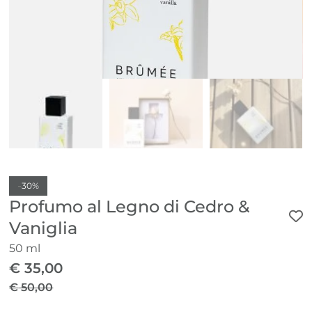
-
30%
Profumo al Legno di Cedro &
Vaniglia
50 ml
€
35,00
€
50,00
Il
Il