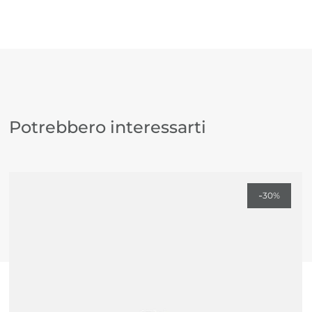
naturale idratante per la pelle e per i capelli
Nuova formulazione naturale adatta al benessere
della vostra pelle, per un profumo diverso dagli altri
Profumazione mista.
Potrebbero interessarti
-
30%