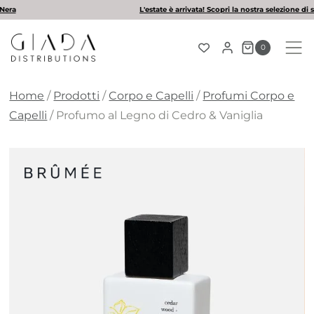
Salta
L'estate è arrivata! Scopri la nostra selezione di solari
al
contenuto
0
Home
/
Prodotti
/
Corpo e Capelli
/
Profumi Corpo e
Capelli
/
Profumo al Legno di Cedro & Vaniglia