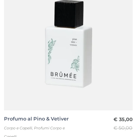
Profumo al Pino & Vetiver
€
35,00
€
50,00
Corpo e Capelli
,
Profumi Corpo e
Il
Il
Capelli