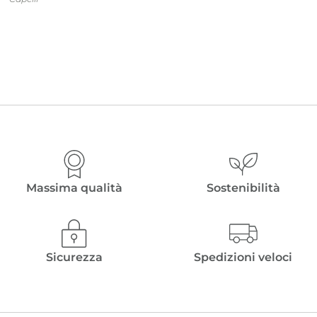
prezzo
prezzo
originale
attuale
era:
è:
€ 50,00.
€ 35,00.
Massima qualità
Sostenibilità
Sicurezza
Spedizioni veloci