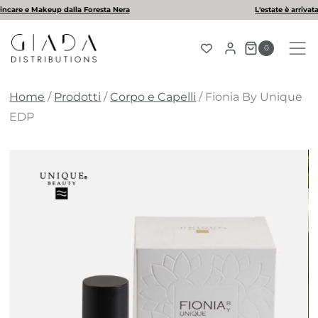
Salta
L'estate è arrivata! Scopri la nostra selezione di solari
al
contenuto
0
Home
/
Prodotti
/
Corpo e Capelli
/
Fionia By Unique
EDP