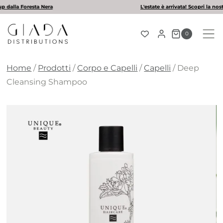
Salta
L'estate è arrivata! Scopri la nostra selezione di solari
al
contenuto
0
Home
/
Prodotti
/
Corpo e Capelli
/
Capelli
/
Deep
Cleansing Shampoo