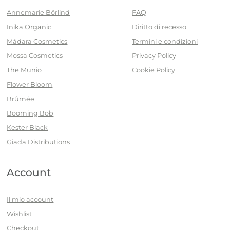
Annemarie Börlind
FAQ
Inika Organic
Diritto di recesso
Mádara Cosmetics
Termini e condizioni
Mossa Cosmetics
Privacy Policy
The Munio
Cookie Policy
Flower Bloom
Brûmée
Booming Bob
Kester Black
Giada Distributions
Account
Il mio account
Wishlist
Checkout