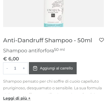
Anti-Dandruff Shampoo - 50ml
50 ml
Shampoo antiforfora
€
6,00
Aggiungi al carrello
Anti-
Dandruff
Shampoo pensato per chi soffre di cuoio capelluto
Shampoo
pruriginoso, desquamato o sensibile. La sua formula
-
delicata ma efficace purifica la cute in profondità,
50ml
Leggi di più +
contribuendo a ridurre la forfora visibile senza
quantità