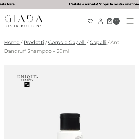
Salta
L'estate è arrivata! Scopri la nostra selezione di solari
al
contenuto
0
Home
/
Prodotti
/
Corpo e Capelli
/
Capelli
/
Anti-
Dandruff Shampoo – 50ml