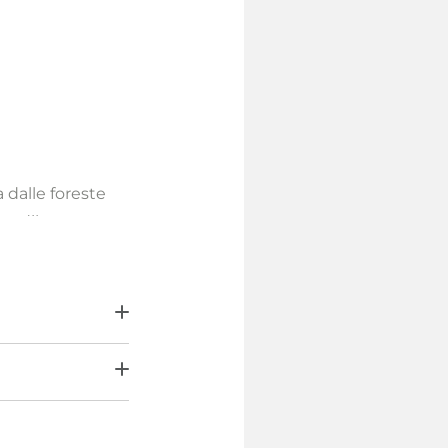
a dalle foreste
cendila per
re il suo delicato
luce che esalta
mano, con amore
 luce in modo