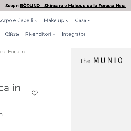
L'estate è arrivata! Scopri la nostra selezione di solari
Corpo e Capelli
Make up
Casa
𝐎𝐟𝐟𝐞𝐫𝐭𝐞
Rivenditori
Integratori
 di Erica in
ca in
ml