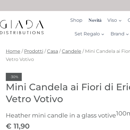
Salta
al
contenuto
Shop
𝐍𝐨𝐯𝐢𝐭𝐚̀
Viso
Set Regalo
Brand
Home
/
Prodotti
/
Casa
/
Candele
/
Mini Candela ai Fiori
Vetro Votivo
-
30%
Mini Candela ai Fiori di Eri
Vetro Votivo
100
Heather mini candle in a glass votive
€
11,90