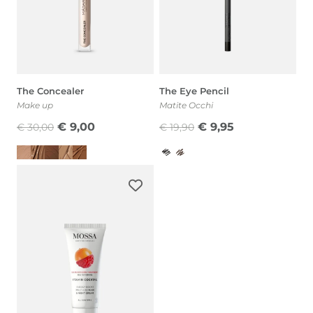
The Concealer
The Eye Pencil
Make up
Matite Occhi
Il
Il
Il
Il
€
9,00
€
9,95
€
30,00
€
19,90
prezzo
prezzo
prezzo
prezzo
originale
attuale
originale
attuale
era:
è:
era:
è:
€ 30,00.
€ 9,00.
€ 19,90.
€ 9,95.