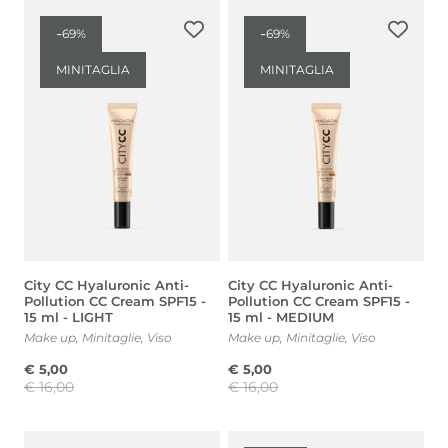
-
-
69%
69%
MINITAGLIA
MINITAGLIA
City CC Hyaluronic Anti-
City CC Hyaluronic Anti-
Pollution CC Cream SPF15 -
Pollution CC Cream SPF15 -
15 ml - LIGHT
15 ml - MEDIUM
Make up
,
Minitaglie
,
Viso
Make up
,
Minitaglie
,
Viso
€
5,00
€
5,00
€
16,00
€
16,00
Il
Il
Il
Il