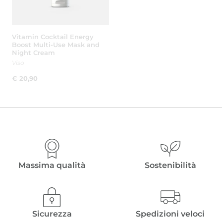
Vitamin Cocktail Energy
Boost Multi-Use Mask and
Night Cream
Viso
€
20,90
Massima qualità
Sostenibilità
Sicurezza
Spedizioni veloci