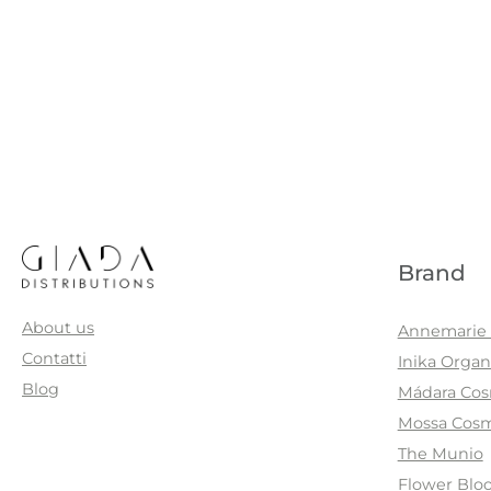
Brand
About us
Annemarie 
Contatti
Inika Organ
Blog
Mádara Cos
Mossa Cosm
The Munio
Flower Blo