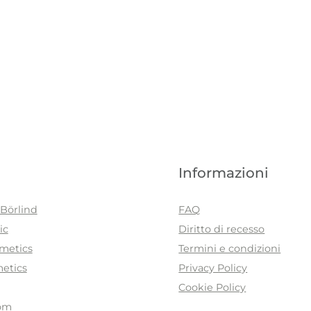
Informazioni
Börlind
FAQ
ic
Diritto di recesso
metics
Termini e condizioni
etics
Privacy Policy
Cookie Policy
om