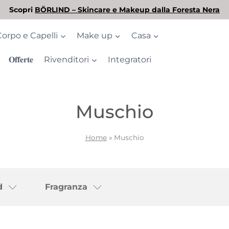
L'estate è arrivata! Scopri la nostra selezione di solari
Corpo e Capelli
Make up
Casa
𝐎𝐟𝐟𝐞𝐫𝐭𝐞
Rivenditori
Integratori
Muschio
Home
»
Muschio
d
Fragranza