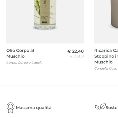
Olio Corpo al
Ricarica C
€
22,40
Muschio
€
32,00
Stoppino i
Muschio
Corpo
,
Corpo e Capelli
Il
Il
Candele
,
Casa
prezzo
prezzo
originale
attuale
era:
è:
€ 32,00.
€ 22,40.
Massima qualità
Soste