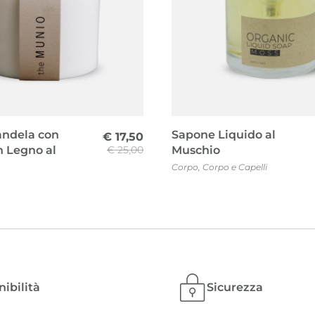
andela con
Sapone Liquido al
€
17,50
n Legno al
€
25,00
Muschio
Corpo
,
Corpo e Capelli
Il
Il
prezzo
prezzo
originale
attuale
era:
è:
€ 25,00.
€ 17,50.
nibilità
Sicurezza