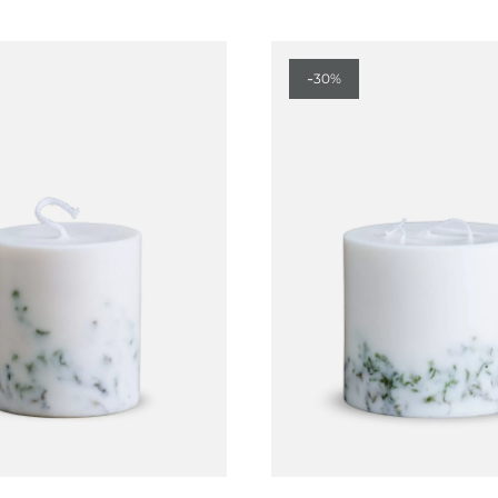
-
30%