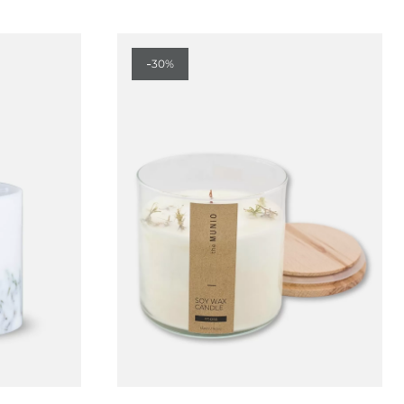
-
30%