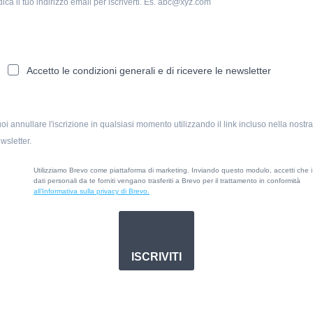
dica il tuo indirizzo email per iscriverti. Es. abc@xyz.com
Accetto le condizioni generali e di ricevere le newsletter
oi annullare l'iscrizione in qualsiasi momento utilizzando il link incluso nella nostra
wsletter.
Utilizziamo Brevo come piattaforma di marketing. Inviando questo modulo, accetti che i
dati personali da te forniti vengano trasferiti a Brevo per il trattamento in conformità
all’Informativa sulla privacy di Brevo.
ISCRIVITI