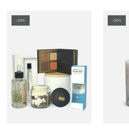
-
-
20%
30%