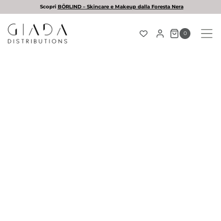
Salta
Scopri
BÖRLIND – Skincare e Makeup dalla Foresta Nera
al
contenuto
0