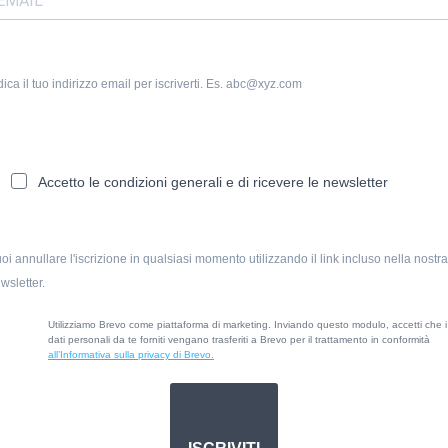
dica il tuo indirizzo email per iscriverti. Es. abc@xyz.com
Accetto le condizioni generali e di ricevere le newsletter
oi annullare l'iscrizione in qualsiasi momento utilizzando il link incluso nella nostra
wsletter.
Utilizziamo Brevo come piattaforma di marketing. Inviando questo modulo, accetti che i
dati personali da te forniti vengano trasferiti a Brevo per il trattamento in conformità
all’Informativa sulla privacy di Brevo.