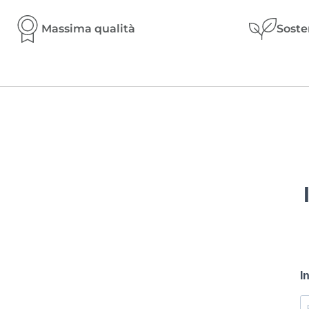
Massima qualità
Soste
I