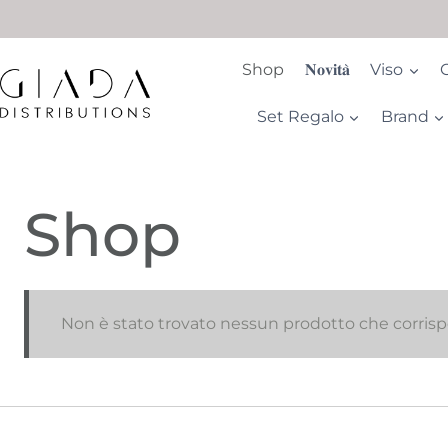
Salta
al
contenuto
Shop
𝐍𝐨𝐯𝐢𝐭𝐚̀
Viso
Set Regalo
Brand
Shop
Non è stato trovato nessun prodotto che corrispo