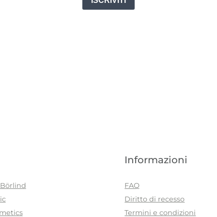
ISCRIVITI
Informazioni
Börlind
FAQ
ic
Diritto di recesso
metics
Termini e condizioni