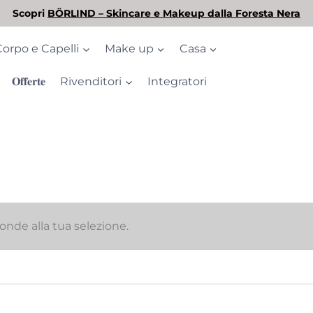
Scopri
BÖRLIND – Skincare e Makeup dalla Foresta Nera
Corpo e Capelli
Make up
Casa
𝐎𝐟𝐟𝐞𝐫𝐭𝐞
Rivenditori
Integratori
nde alla tua selezione.